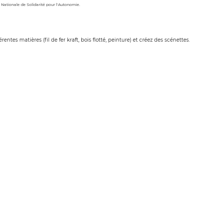
Nationale de Solidarité pour l'Autonomie.
entes matières (fil de fer kraft, bois flotté, peinture) et créez des scénettes.