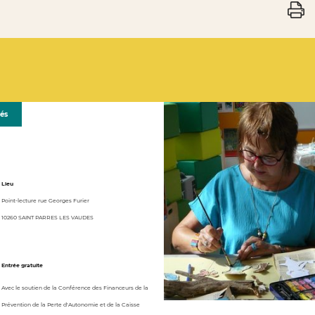
gés
Lieu
Point-lecture rue Georges Furier
10260 SAINT PARRES LES VAUDES
Entrée gratuite
Avec le soutien de la Conférence des Financeurs de la
Prévention de la Perte d'Autonomie et de la Caisse