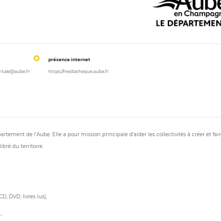
présence internet
tale@aube.fr
https://mediatheque.aube.fr
ment de l’Aube. Elle a pour mission principale d’aider les collectivités à créer et fair
bré du territoire.
CD, DVD, livres lus),
,