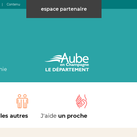
|
Contenu
espace partenaire
mie
les autres
J'aide
un proche