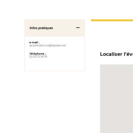
Infos pratiques
e-mail :
sp.pointlecture@laposte.net
Localiser l'
Téléphone :
03 25 73 39 78