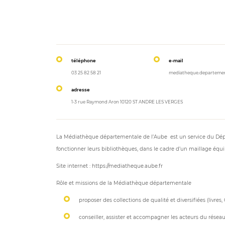
téléphone
e-mail
03 25 82 58 21
mediatheque.departemen
adresse
1-3 rue Raymond Aron 10120 ST ANDRE LES VERGES
La Médiathèque départementale de l’Aube est un service du Départe
fonctionner leurs bibliothèques, dans le cadre d’un maillage équili
Site internet : https://mediatheque.aube.fr
Rôle et missions de la Médiathèque départementale
proposer des collections de qualité et diversifiées (livres, 
conseiller, assister et accompagner les acteurs du réseau