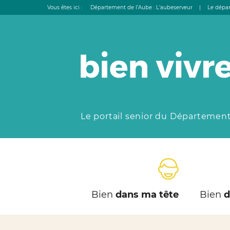
Vous êtes ici :
Département de l’Aube : L’aubeserveur
|
Le dépar
Le portail senior du Département
Bien
dans ma tête
Bien
d