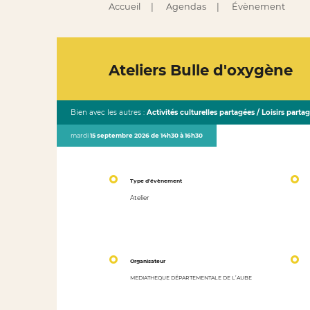
Accueil
Agendas
Évènement
Ateliers Bulle d'oxygène
Bien avec les autres :
Activités culturelles partagées / Loisirs parta
mardi
15 septembre 2026 de 14h30 à 16h30
Type d'évènement
Atelier
Organisateur
MEDIATHEQUE DÉPARTEMENTALE DE L’AUBE