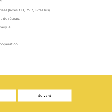
e
ées (livres, CD, DVD, livres lus),
rs du réseau,
othèque,
 coopération.
Suivant