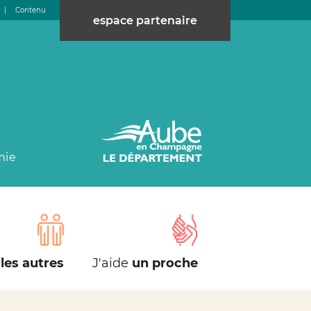
|
Contenu
espace partenaire
mie
les autres
J'aide
un proche