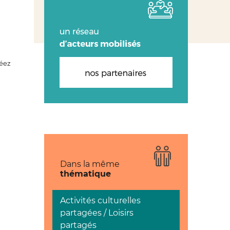
réez
Dans la même
thématique
Activités culturelles
partagées / Loisirs
partagés