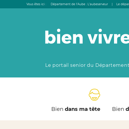
Vous êtes ici :
Département de l’Aube : L’aubeserveur
|
Le dépar
Le portail senior du Département
Bien
dans ma tête
Bien
d