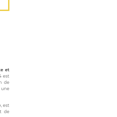
te et
4 est
on de
 une
, est
t de