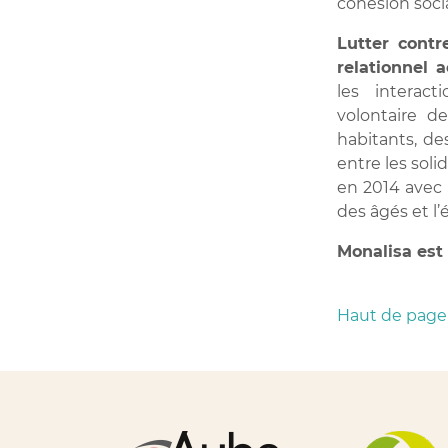
cohésion socia
Lutter contr
relationnel a
les interac
volontaire d
habitants, des
entre les sol
en 2014 avec 
des âgés et l’
Monalisa est
Haut de page