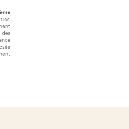
stème
tres,
ment
 des
iance
posée
ement