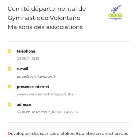
Comité départemental de
Gymnastique Volontaire
Maisons des associations
téléphone
03 25 74 31 13
e-mail
aube@comite-epgv.fr
présence internet
www.sport-sante.fr/ffepgv/aube
adresse
63 Avenue Pasteur, 10000 TROYES
D
évelopper des séances d’ateliers Equilibre en direction des