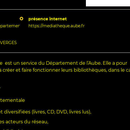
présence internet
partementale@aube.fr
https://mediatheque.aube.fr
S VERGES
 est un service du Département de l’Aube. Elle a pour
 à créer et faire fonctionner leurs bibliothèques, dans le 
r
rtementale
diversifiées (livres, CD, DVD, livres lus),
les acteurs du réseau,