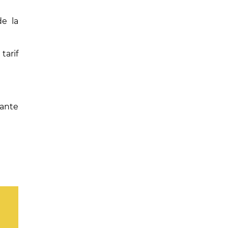
de la
tarif
vante