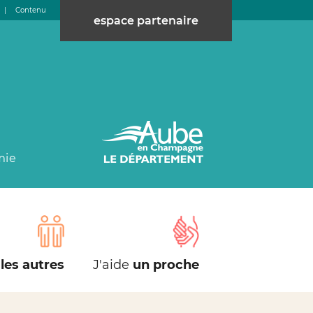
|
Contenu
espace partenaire
mie
les autres
J'aide
un proche