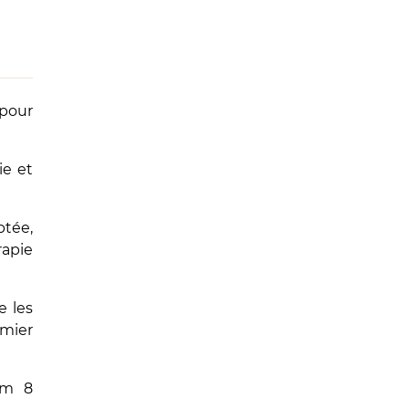
pour
ie et
ptée,
rapie
e les
emier
um 8