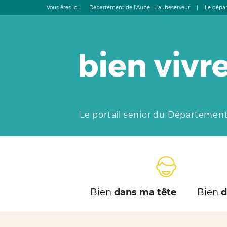
Vous êtes ici :
Département de l’Aube : L’aubeserveur
|
Le dépar
Le portail senior du Département
Bien
dans ma tête
Bien
d