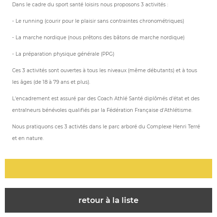
Dans le cadre du sport santé loisirs nous proposons 3 activités :
- Le running (courir pour le plaisir sans contraintes chronométriques)
- La marche nordique (nous prêtons des bâtons de marche nordique)
- La préparation physique générale (PPG)
Ces 3 activités sont ouvertes à tous les niveaux (même débutants) et à tous
les âges (de 18 à 79 ans et plus).
L'encadrement est assuré par des Coach Athlé Santé diplômés d'état et des
entraîneurs bénévoles qualifiés par la Fédération Française d'Athlétisme.
Nous pratiquons ces 3 activtés dans le parc arboré du Complexe Henri Terré
et en nature.
retour à la liste