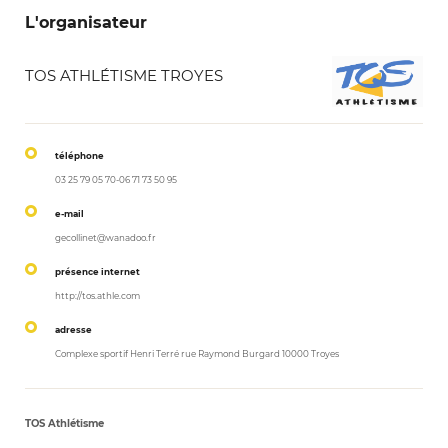
L'organisateur
TOS ATHLÉTISME TROYES
téléphone
03 25 79 05 70-06 71 73 50 95
e-mail
gecollinet@wanadoo.fr
présence internet
http://tos.athle.com
adresse
Complexe sportif Henri Terré rue Raymond Burgard 10000 Troyes
TOS Athlétisme