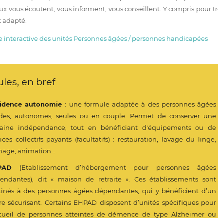
aux vous écoutent, vous informent, vous conseillent. Y compris pour t
 adapté.
te interactive des unités Personnes âgées / personnes handicapées
les, en bref
idence autonomie
: une formule adaptée à des personnes âgées
ides, autonomes, seules ou en couple. Permet de conserver une
taine indépendance, tout en bénéficiant d'équipements ou de
ices collectifs payants (facultatifs) : restauration, lavage du linge,
age, animation…
PAD
(Etablissement d’hébergement pour personnes âgées
endantes), dit « maison de retraite ». Ces établissements sont
tinés à des personnes âgées dépendantes, qui y bénéficient d’un
re sécurisant. Certains EHPAD disposent d’unités spécifiques pour
ccueil de personnes atteintes de démence de type Alzheimer ou