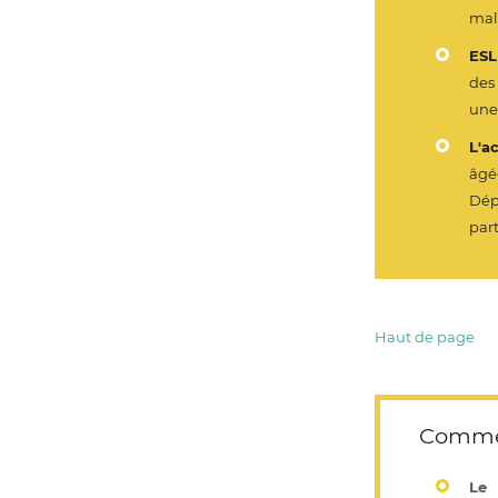
mal
ES
des
une
L'ac
âgé
Dép
part
Haut de page
Comment
Le 