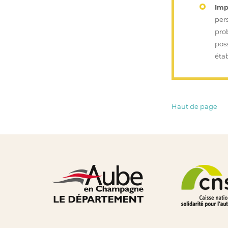
Imp
per
pro
pos
éta
Haut de page