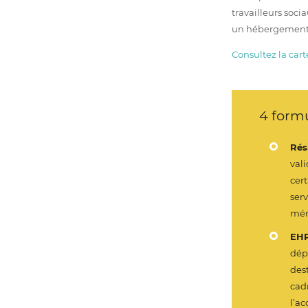
travailleurs soci
un hébergement
Consultez la car
4 formu
Rés
val
cer
serv
mén
EH
dép
des
cad
l’a