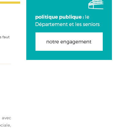
s faut
n avec
ciale,