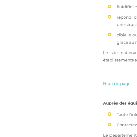
fluidifie 
répond, d
une struct
cible le 
grâce au 
Le site nation
établissements et 
Haut de page
Auprès des équi
Toute l’i
Contactez
Le Département 