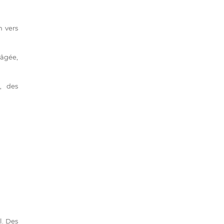
n vers
 âgée,
, des
l. Des