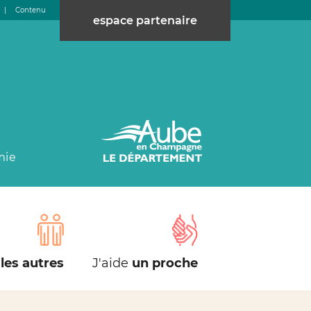
|
Contenu
espace partenaire
mie
les autres
J'aide
un proche