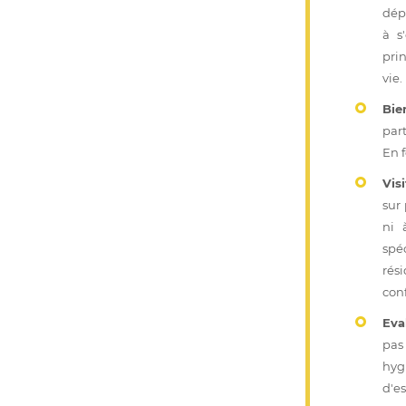
dép
à s
prin
vie.
Bie
par
En f
Vis
sur 
ni 
spé
rési
conf
Eva
pas
hyg
d'es