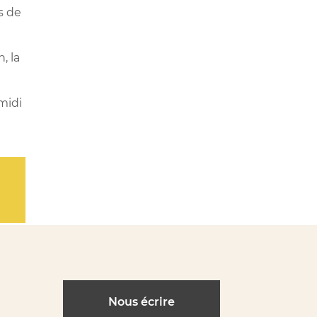
s de
, la
-midi
Nous écrire