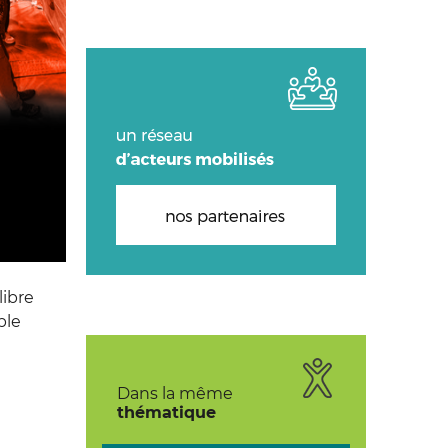
libre
ble
Dans la même
thématique