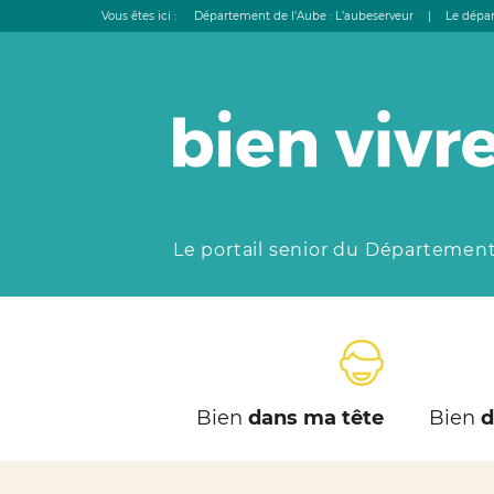
Vous êtes ici :
Département de l’Aube : L’aubeserveur
|
Le dépar
Le portail senior du Département
Bien
dans ma tête
Bien
d