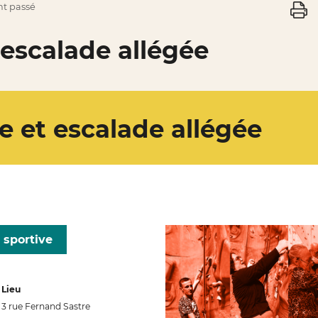
t passé
t escalade allégée
re et escalade allégée
 sportive
Lieu
3 rue Fernand Sastre