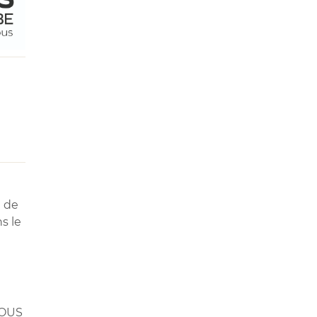
n de
s le
TOUS