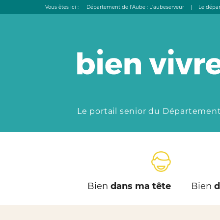
Vous êtes ici :
Département de l’Aube : L’aubeserveur
|
Le dépar
Le portail senior du Département
Bien
dans ma tête
Bien
d