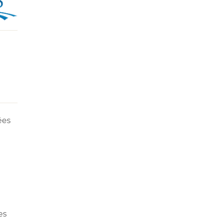
ées
e
es