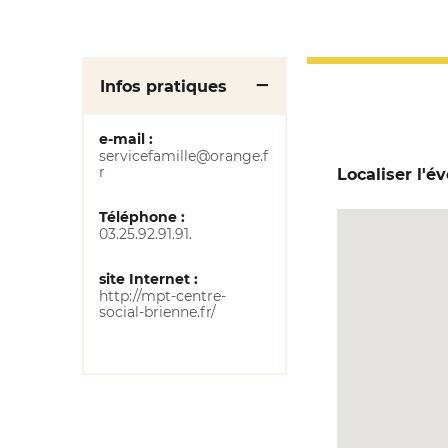
Infos pratiques
e-mail :
servicefamille@orange.f
r
Localiser l'
Téléphone :
03.25.92.91.91.
site Internet :
http://mpt-centre-
social-brienne.fr/