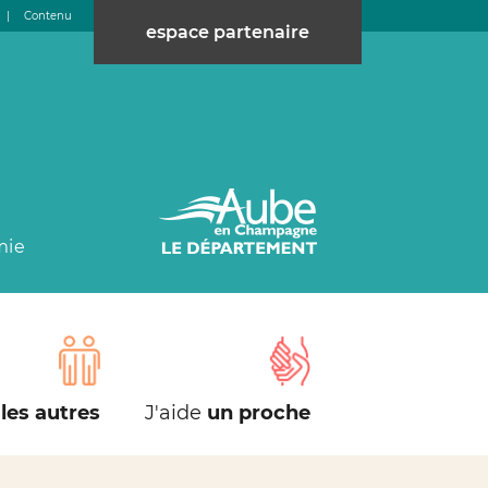
|
Contenu
espace partenaire
mie
les autres
J'aide
un proche