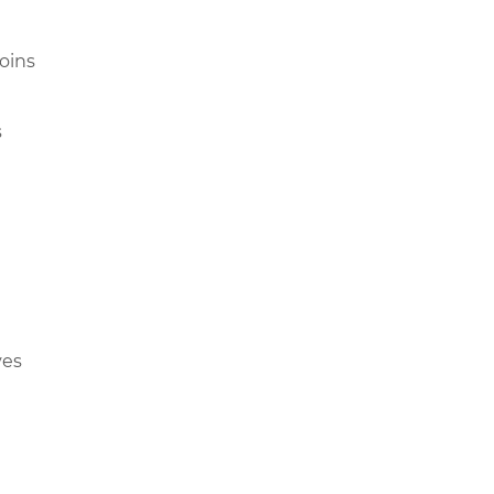
oins
s
ves