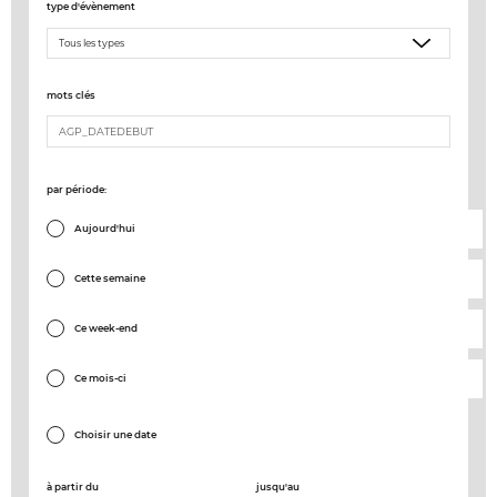
type d'évènement
mots clés
par période:
Aujourd'hui
Cette semaine
Ce week-end
Ce mois-ci
Choisir une date
à partir du
jusqu'au