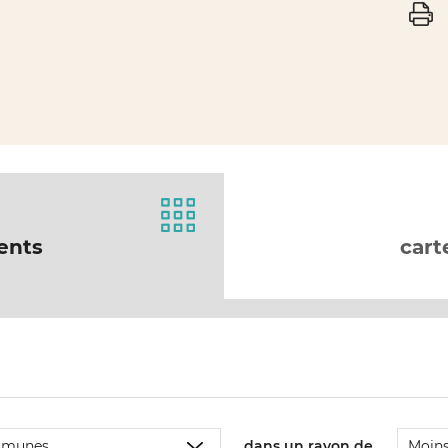
ents
cart
dans un rayon de