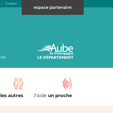
|
Contenu
espace partenaire
mie
les autres
J'aide
un proche