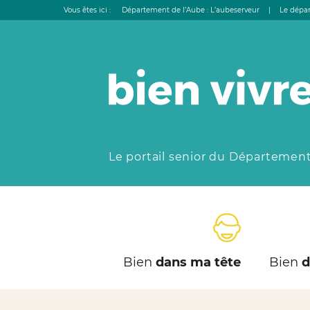
Vous êtes ici :
Département de l’Aube : L’aubeserveur
|
Le dépar
Le portail senior du Département
Bien
dans ma tête
Bien
d